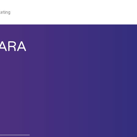
eting
PARA