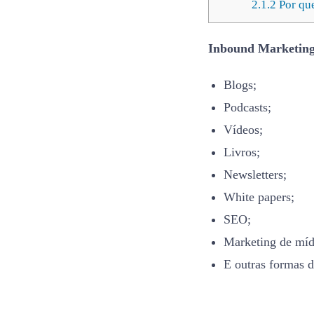
2.1.2
Por que
Inbound Marketin
Blogs;
Podcasts;
Vídeos;
Livros;
Newsletters;
White papers;
SEO;
Marketing de mídi
E outras formas 