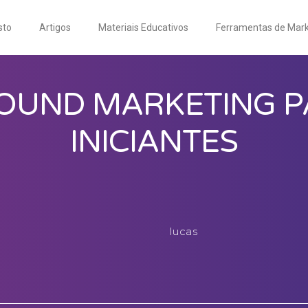
sto
Artigos
Materiais Educativos
Ferramentas de Mark
OUND MARKETING 
INICIANTES
lucas