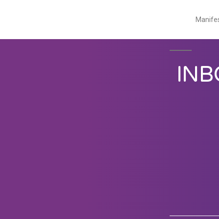
Manife
INB